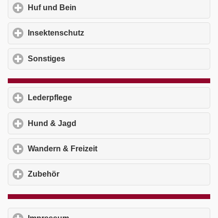
Huf und Bein
click to expand contents
Insektenschutz
click to expand contents
Sonstiges
click to expand contents
Lederpflege
click to expand contents
Hund & Jagd
click to expand contents
Wandern & Freizeit
click to expand contents
Zubehör
click to expand contents