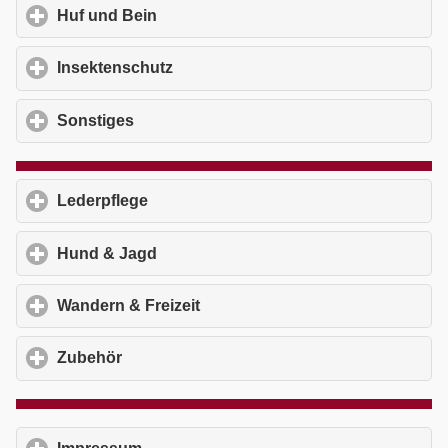
Huf und Bein
click to expand contents
Insektenschutz
click to expand contents
Sonstiges
click to expand contents
Lederpflege
click to expand contents
Hund & Jagd
click to expand contents
Wandern & Freizeit
click to expand contents
Zubehör
click to expand contents