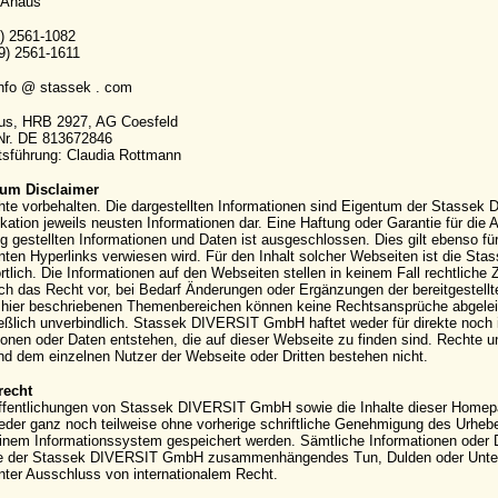
 Ahaus
9) 2561-1082
9) 2561-1611
info @ stassek . com
aus, HRB 2927, AG Coesfeld
-Nr. DE 813672846
sführung: Claudia Rottmann
um Disclaimer
hte vorbehalten. Die dargestellten Informationen sind Eigentum der Stassek
kation jeweils neusten Informationen dar. Eine Haftung oder Garantie für die Ak
g gestellten Informationen und Daten ist ausgeschlossen. Dies gilt ebenso für
ten Hyperlinks verwiesen wird. Für den Inhalt solcher Webseiten ist die S
rtlich. Die Informationen auf den Webseiten stellen in keinem Fall rechtli
ich das Recht vor, bei Bedarf Änderungen oder Ergänzungen der bereitgestell
hier beschriebenen Themenbereichen können keine Rechtsansprüche abgeleite
eßlich unverbindlich. Stassek DIVERSIT GmbH haftet weder für direkte noch 
ionen oder Daten entstehen, die auf dieser Webseite zu finden sind. Rechte
 dem einzelnen Nutzer der Webseite oder Dritten bestehen nicht.
recht
ffentlichungen von Stassek DIVERSIT GmbH sowie die Inhalte dieser Homepag
eder ganz noch teilweise ohne vorherige schriftliche Genehmigung des Urhebers 
einem Informationssystem gespeichert werden. Sämtliche Informationen oder 
e der Stassek DIVERSIT GmbH zusammenhängendes Tun, Dulden oder Unterla
nter Ausschluss von internationalem Recht.