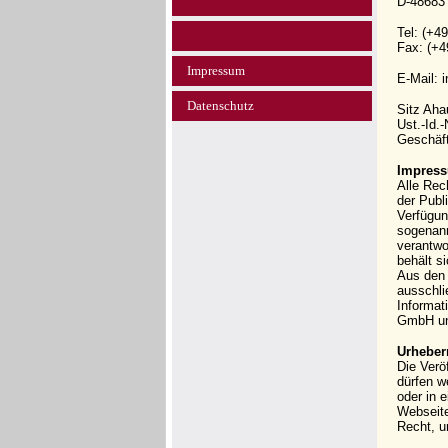
D-48683
Tel: (+4
Fax: (+4
Impressum
E-Mail: 
Datenschutz
Sitz Ah
Ust.-Id.
Geschäft
Impress
Alle Rec
der Publi
Verfügun
sogenann
verantwo
behält s
Aus den 
ausschli
Informat
GmbH und
Urheber
Die Verö
dürfen w
oder in 
Webseit
Recht, u