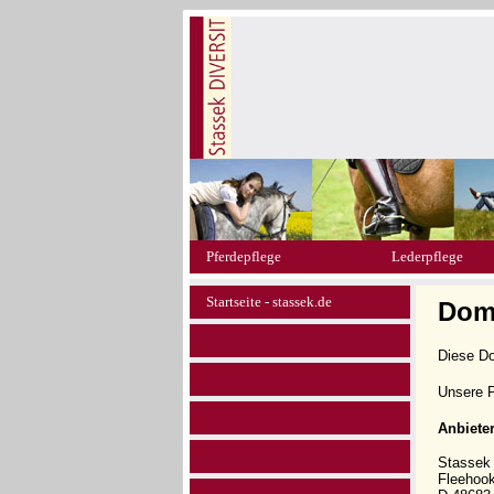
Pferdepflege
Lederpflege
Startseite - stassek.de
Dom
Diese D
Unsere P
Anbiete
Stasse
Fleehoo