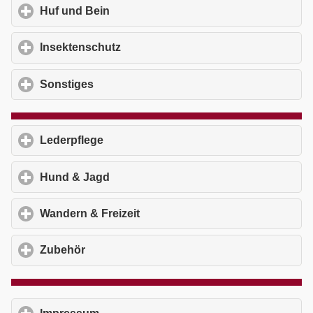
Huf und Bein
click to expand contents
Insektenschutz
click to expand contents
Sonstiges
click to expand contents
Lederpflege
click to expand contents
Hund & Jagd
click to expand contents
Wandern & Freizeit
click to expand contents
Zubehör
click to expand contents