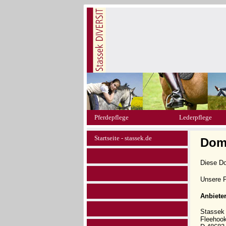
Pferdepflege
Lederpflege
Startseite - stassek.de
Dom
Diese D
Unsere P
Anbiete
Stasse
Fleehoo