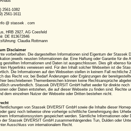
 Ahaus
9) 2561-1082
9) 2561-1611
info @ stassek . com
aus, HRB 2927, AG Coesfeld
-Nr. DE 813672846
sführung: Claudia Rottmann
um Disclaimer
hte vorbehalten. Die dargestellten Informationen sind Eigentum der Stassek
kation jeweils neusten Informationen dar. Eine Haftung oder Garantie für die Ak
g gestellten Informationen und Daten ist ausgeschlossen. Dies gilt ebenso für
ten Hyperlinks verwiesen wird. Für den Inhalt solcher Webseiten ist die S
rtlich. Die Informationen auf den Webseiten stellen in keinem Fall rechtli
ich das Recht vor, bei Bedarf Änderungen oder Ergänzungen der bereitgestell
hier beschriebenen Themenbereichen können keine Rechtsansprüche abgeleite
eßlich unverbindlich. Stassek DIVERSIT GmbH haftet weder für direkte noch 
ionen oder Daten entstehen, die auf dieser Webseite zu finden sind. Rechte
 dem einzelnen Nutzer der Webseite oder Dritten bestehen nicht.
recht
ffentlichungen von Stassek DIVERSIT GmbH sowie die Inhalte dieser Homepag
eder ganz noch teilweise ohne vorherige schriftliche Genehmigung des Urhebers 
einem Informationssystem gespeichert werden. Sämtliche Informationen oder 
e der Stassek DIVERSIT GmbH zusammenhängendes Tun, Dulden oder Unterla
nter Ausschluss von internationalem Recht.