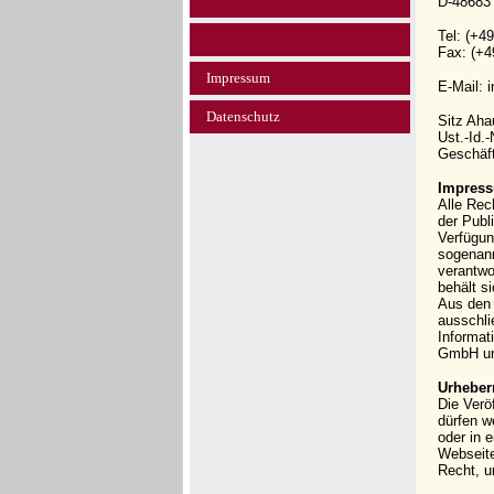
D-48683
Tel: (+4
Fax: (+4
Impressum
E-Mail: 
Datenschutz
Sitz Ah
Ust.-Id.
Geschäft
Impress
Alle Rec
der Publi
Verfügun
sogenann
verantwo
behält s
Aus den 
ausschli
Informat
GmbH und
Urheber
Die Verö
dürfen w
oder in 
Webseit
Recht, u