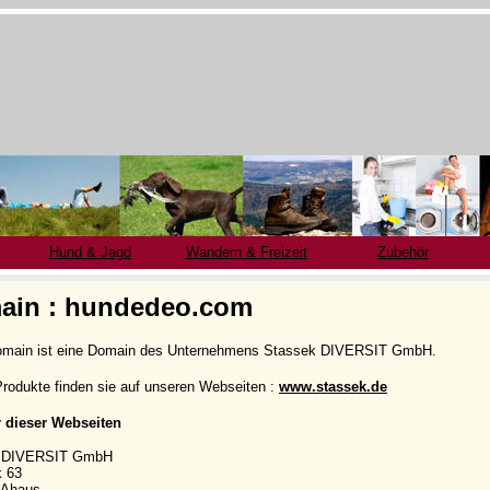
Hund & Jagd
Wandern & Freizeit
Zubehör
ain : hundedeo.com
omain ist eine Domain des Unternehmens Stassek DIVERSIT GmbH.
rodukte finden sie auf unseren Webseiten :
www.stassek.de
r dieser Webseiten
k DIVERSIT GmbH
k 63
 Ahaus