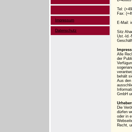
Tel: (+4
Fax: (+4
Impressum
E-Mail: 
Datenschutz
Sitz Ah
Ust.-Id.
Geschäft
Impress
Alle Rec
der Publi
Verfügun
sogenann
verantwo
behält s
Aus den 
ausschli
Informat
GmbH und
Urheber
Die Verö
dürfen w
oder in 
Webseit
Recht, u