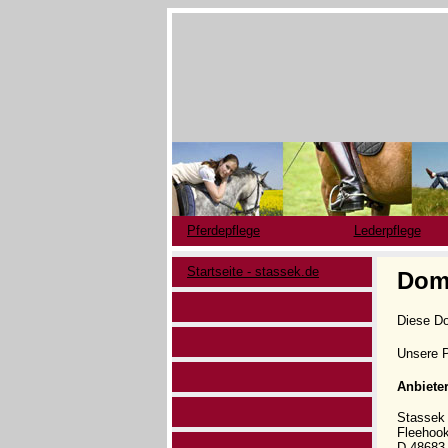
Pferdepflege
Lederpflege
Startseite - stassek.de
Dom
Diese D
Unsere P
Anbiete
Stasse
Fleehoo
D-48683