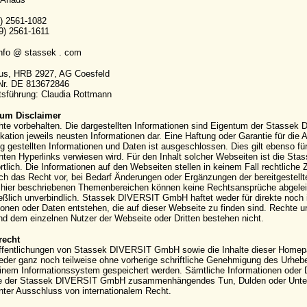
9) 2561-1082
9) 2561-1611
info @ stassek . com
aus, HRB 2927, AG Coesfeld
-Nr. DE 813672846
sführung: Claudia Rottmann
um Disclaimer
hte vorbehalten. Die dargestellten Informationen sind Eigentum der Stassek
kation jeweils neusten Informationen dar. Eine Haftung oder Garantie für die Ak
g gestellten Informationen und Daten ist ausgeschlossen. Dies gilt ebenso für
ten Hyperlinks verwiesen wird. Für den Inhalt solcher Webseiten ist die S
rtlich. Die Informationen auf den Webseiten stellen in keinem Fall rechtli
ich das Recht vor, bei Bedarf Änderungen oder Ergänzungen der bereitgestell
hier beschriebenen Themenbereichen können keine Rechtsansprüche abgeleite
eßlich unverbindlich. Stassek DIVERSIT GmbH haftet weder für direkte noch 
ionen oder Daten entstehen, die auf dieser Webseite zu finden sind. Rechte
 dem einzelnen Nutzer der Webseite oder Dritten bestehen nicht.
recht
ffentlichungen von Stassek DIVERSIT GmbH sowie die Inhalte dieser Homepag
eder ganz noch teilweise ohne vorherige schriftliche Genehmigung des Urhebers 
einem Informationssystem gespeichert werden. Sämtliche Informationen oder 
e der Stassek DIVERSIT GmbH zusammenhängendes Tun, Dulden oder Unterla
nter Ausschluss von internationalem Recht.