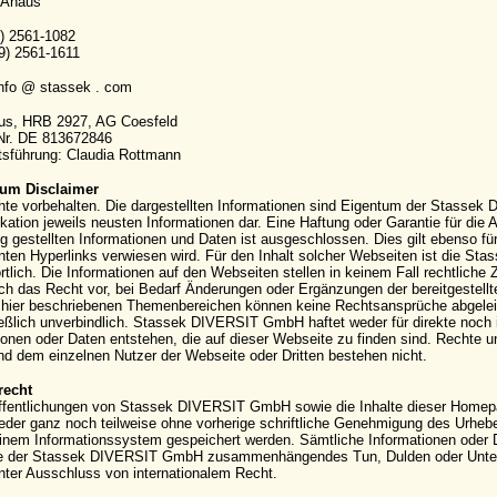
 Ahaus
9) 2561-1082
9) 2561-1611
info @ stassek . com
aus, HRB 2927, AG Coesfeld
-Nr. DE 813672846
sführung: Claudia Rottmann
um Disclaimer
hte vorbehalten. Die dargestellten Informationen sind Eigentum der Stassek
kation jeweils neusten Informationen dar. Eine Haftung oder Garantie für die Ak
g gestellten Informationen und Daten ist ausgeschlossen. Dies gilt ebenso für
ten Hyperlinks verwiesen wird. Für den Inhalt solcher Webseiten ist die S
rtlich. Die Informationen auf den Webseiten stellen in keinem Fall rechtli
ich das Recht vor, bei Bedarf Änderungen oder Ergänzungen der bereitgestell
hier beschriebenen Themenbereichen können keine Rechtsansprüche abgeleite
eßlich unverbindlich. Stassek DIVERSIT GmbH haftet weder für direkte noch 
ionen oder Daten entstehen, die auf dieser Webseite zu finden sind. Rechte
 dem einzelnen Nutzer der Webseite oder Dritten bestehen nicht.
recht
ffentlichungen von Stassek DIVERSIT GmbH sowie die Inhalte dieser Homepag
eder ganz noch teilweise ohne vorherige schriftliche Genehmigung des Urhebers 
einem Informationssystem gespeichert werden. Sämtliche Informationen oder 
e der Stassek DIVERSIT GmbH zusammenhängendes Tun, Dulden oder Unterla
nter Ausschluss von internationalem Recht.