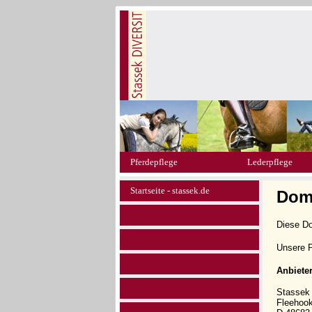
Pferdepflege
Lederpflege
Startseite - stassek.de
Dom
Diese D
Unsere P
Anbiete
Stasse
Fleehoo