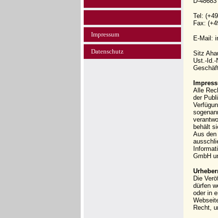
D-48683
Tel: (+4
Fax: (+4
Impressum
E-Mail: 
Datenschutz
Sitz Ah
Ust.-Id.
Geschäft
Impress
Alle Rec
der Publi
Verfügun
sogenann
verantwo
behält s
Aus den 
ausschli
Informat
GmbH und
Urheber
Die Verö
dürfen w
oder in 
Webseit
Recht, u