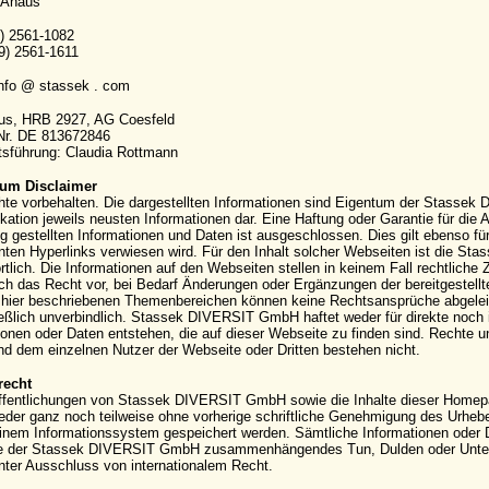
 Ahaus
9) 2561-1082
9) 2561-1611
info @ stassek . com
aus, HRB 2927, AG Coesfeld
-Nr. DE 813672846
sführung: Claudia Rottmann
um Disclaimer
hte vorbehalten. Die dargestellten Informationen sind Eigentum der Stassek
kation jeweils neusten Informationen dar. Eine Haftung oder Garantie für die Ak
g gestellten Informationen und Daten ist ausgeschlossen. Dies gilt ebenso für
ten Hyperlinks verwiesen wird. Für den Inhalt solcher Webseiten ist die S
rtlich. Die Informationen auf den Webseiten stellen in keinem Fall rechtli
ich das Recht vor, bei Bedarf Änderungen oder Ergänzungen der bereitgestell
hier beschriebenen Themenbereichen können keine Rechtsansprüche abgeleite
eßlich unverbindlich. Stassek DIVERSIT GmbH haftet weder für direkte noch 
ionen oder Daten entstehen, die auf dieser Webseite zu finden sind. Rechte
 dem einzelnen Nutzer der Webseite oder Dritten bestehen nicht.
recht
ffentlichungen von Stassek DIVERSIT GmbH sowie die Inhalte dieser Homepag
eder ganz noch teilweise ohne vorherige schriftliche Genehmigung des Urhebers 
einem Informationssystem gespeichert werden. Sämtliche Informationen oder 
e der Stassek DIVERSIT GmbH zusammenhängendes Tun, Dulden oder Unterla
nter Ausschluss von internationalem Recht.