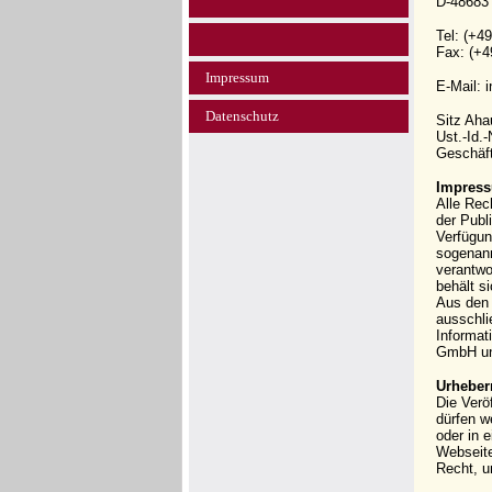
D-48683
Tel: (+4
Fax: (+4
Impressum
E-Mail: 
Datenschutz
Sitz Ah
Ust.-Id.
Geschäft
Impress
Alle Rec
der Publi
Verfügun
sogenann
verantwo
behält s
Aus den 
ausschli
Informat
GmbH und
Urheber
Die Verö
dürfen w
oder in 
Webseit
Recht, u