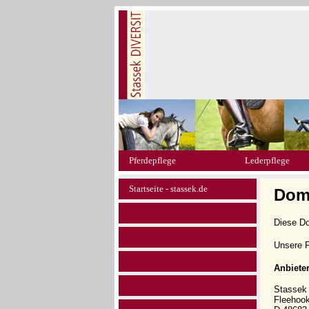
Pferdepflege
Lederpflege
Startseite - stassek.de
Dom
Diese D
Unsere P
Anbiete
Stasse
Fleehoo