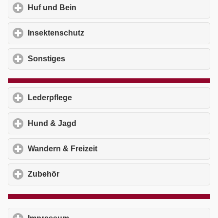
Huf und Bein
click to expand contents
Insektenschutz
click to expand contents
Sonstiges
click to expand contents
Lederpflege
click to expand contents
Hund & Jagd
click to expand contents
Wandern & Freizeit
click to expand contents
Zubehör
click to expand contents