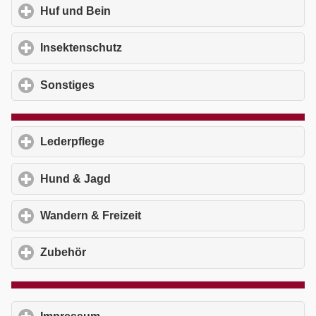
Huf und Bein
click to expand contents
Insektenschutz
click to expand contents
Sonstiges
click to expand contents
Lederpflege
click to expand contents
Hund & Jagd
click to expand contents
Wandern & Freizeit
click to expand contents
Zubehör
click to expand contents