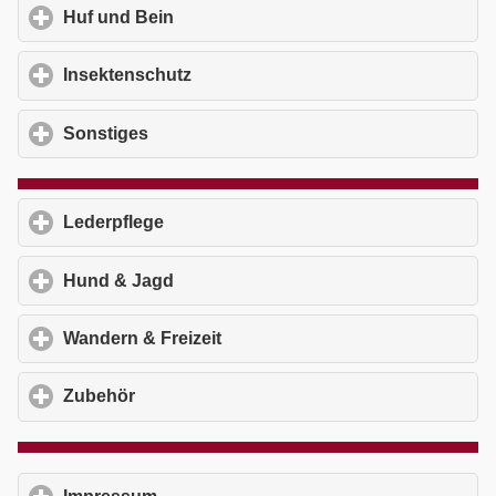
Huf und Bein
click to expand contents
Insektenschutz
click to expand contents
Sonstiges
click to expand contents
Lederpflege
click to expand contents
Hund & Jagd
click to expand contents
Wandern & Freizeit
click to expand contents
Zubehör
click to expand contents