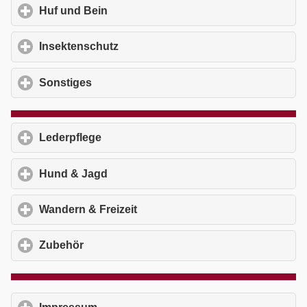
Huf und Bein
click to expand contents
Insektenschutz
click to expand contents
Sonstiges
click to expand contents
Lederpflege
click to expand contents
Hund & Jagd
click to expand contents
Wandern & Freizeit
click to expand contents
Zubehör
click to expand contents