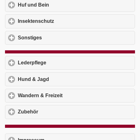
Huf und Bein
click to expand contents
Insektenschutz
click to expand contents
Sonstiges
click to expand contents
Lederpflege
click to expand contents
Hund & Jagd
click to expand contents
Wandern & Freizeit
click to expand contents
Zubehör
click to expand contents