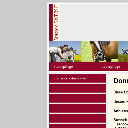
Pferdepflege
Lederpflege
Startseite - stassek.de
Dom
Diese D
Unsere P
Anbiete
Stasse
Fleehoo