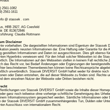
 Ahaus
9) 2561-1082
9) 2561-1611
info @ stassek . com
aus, HRB 2927, AG Coesfeld
-Nr. DE 813672846
sführung: Claudia Rottmann
um Disclaimer
hte vorbehalten. Die dargestellten Informationen sind Eigentum der Stassek
kation jeweils neusten Informationen dar. Eine Haftung oder Garantie für die Ak
g gestellten Informationen und Daten ist ausgeschlossen. Dies gilt ebenso für
ten Hyperlinks verwiesen wird. Für den Inhalt solcher Webseiten ist die S
rtlich. Die Informationen auf den Webseiten stellen in keinem Fall rechtli
ich das Recht vor, bei Bedarf Änderungen oder Ergänzungen der bereitgestell
hier beschriebenen Themenbereichen können keine Rechtsansprüche abgeleite
eßlich unverbindlich. Stassek DIVERSIT GmbH haftet weder für direkte noch 
ionen oder Daten entstehen, die auf dieser Webseite zu finden sind. Rechte
 dem einzelnen Nutzer der Webseite oder Dritten bestehen nicht.
recht
ffentlichungen von Stassek DIVERSIT GmbH sowie die Inhalte dieser Homepag
eder ganz noch teilweise ohne vorherige schriftliche Genehmigung des Urhebers 
einem Informationssystem gespeichert werden. Sämtliche Informationen oder 
e der Stassek DIVERSIT GmbH zusammenhängendes Tun, Dulden oder Unterla
nter Ausschluss von internationalem Recht.