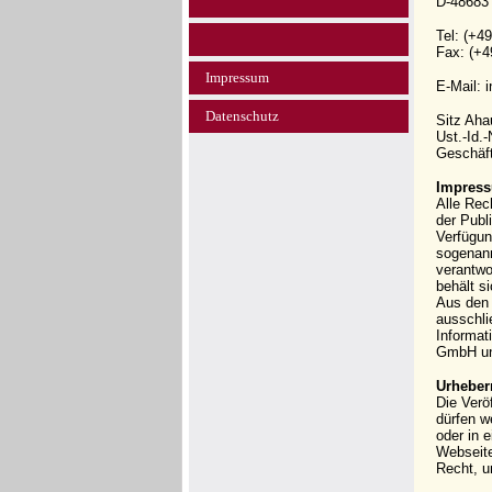
D-48683
Tel: (+4
Fax: (+4
Impressum
E-Mail: 
Datenschutz
Sitz Ah
Ust.-Id.
Geschäft
Impress
Alle Rec
der Publi
Verfügun
sogenann
verantwo
behält s
Aus den 
ausschli
Informat
GmbH und
Urheber
Die Verö
dürfen w
oder in 
Webseit
Recht, u