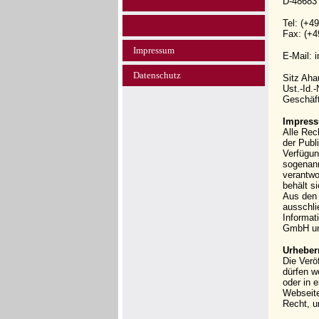
D-48683
Tel: (+4
Fax: (+4
Impressum
E-Mail: 
Datenschutz
Sitz Ah
Ust.-Id.
Geschäft
Impress
Alle Rec
der Publi
Verfügun
sogenann
verantwo
behält s
Aus den 
ausschli
Informat
GmbH und
Urheber
Die Verö
dürfen w
oder in 
Webseit
Recht, u