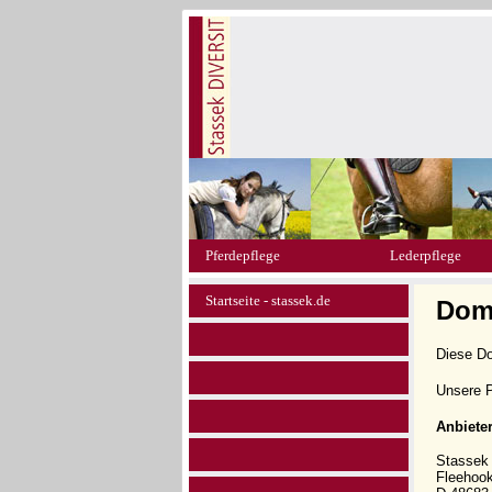
Pferdepflege
Lederpflege
Startseite - stassek.de
Dom
Diese D
Unsere P
Anbiete
Stasse
Fleehoo