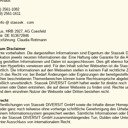
 Ahaus
9) 2561-1082
9) 2561-1611
info @ stassek . com
aus, HRB 2927, AG Coesfeld
-Nr. DE 813672846
sführung: Claudia Rottmann
um Disclaimer
hte vorbehalten. Die dargestellten Informationen sind Eigentum der Stassek
kation jeweils neusten Informationen dar. Eine Haftung oder Garantie für die Ak
g gestellten Informationen und Daten ist ausgeschlossen. Dies gilt ebenso für
ten Hyperlinks verwiesen wird. Für den Inhalt solcher Webseiten ist die S
rtlich. Die Informationen auf den Webseiten stellen in keinem Fall rechtli
ich das Recht vor, bei Bedarf Änderungen oder Ergänzungen der bereitgestell
hier beschriebenen Themenbereichen können keine Rechtsansprüche abgeleite
eßlich unverbindlich. Stassek DIVERSIT GmbH haftet weder für direkte noch 
ionen oder Daten entstehen, die auf dieser Webseite zu finden sind. Rechte
 dem einzelnen Nutzer der Webseite oder Dritten bestehen nicht.
recht
ffentlichungen von Stassek DIVERSIT GmbH sowie die Inhalte dieser Homepag
eder ganz noch teilweise ohne vorherige schriftliche Genehmigung des Urhebers 
einem Informationssystem gespeichert werden. Sämtliche Informationen oder 
e der Stassek DIVERSIT GmbH zusammenhängendes Tun, Dulden oder Unterla
nter Ausschluss von internationalem Recht.